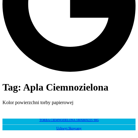
Tag: Apla Ciemnozielona
Kolor powierzchni torby papierowej
TORBA CIEMNOZIELONA 180X80X225 90G
Uchwyt Skręcany